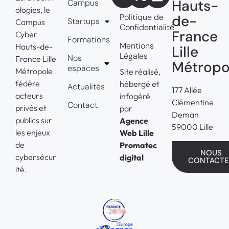
Hauts-
Campus
ologies, le
Politique de
de-
Startups
Campus
Confidentialité
France
Cyber
Formations
Mentions
Hauts-de-
Lille
Légales
Nos
France Lille
Métropo
espaces
Métropole
Site réalisé,
fédère
hébergé et
Actualités
177 Allée
acteurs
infogéré
Clémentine
Contact
privés et
par
Deman
publics sur
Agence
59000 Lille
les enjeux
Web Lille
de
Promatec
NOUS
cybersécur
digital
CONTACTE
ité.