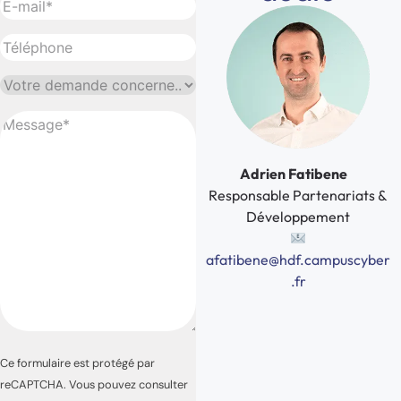
E-
mail
(Nécessaire)
Téléphone
Votre
demande
Message
(Nécessaire)
concerne...
(Nécessaire)
Adrien Fatibene
Responsable Partenariats &
Développement
afatibene@hdf.campuscyber
.fr
CAPTCHA
Ce formulaire est protégé par
reCAPTCHA. Vous pouvez consulter