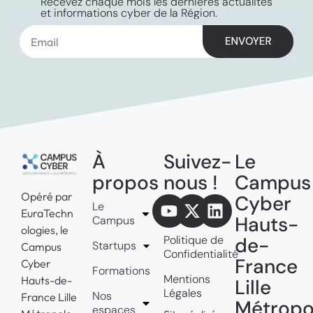
Recevez chaque mois les dernières actualités
et informations cyber de la Région.
À
Suivez-
Le
propos
nous !
Campus
Opéré par
Cyber
Le
EuraTechn
Hauts-
Campus
ologies, le
Politique de
de-
Startups
Campus
Confidentialité
France
Cyber
Formations
Mentions
Hauts-de-
Lille
Légales
Nos
France Lille
Métropo
espaces