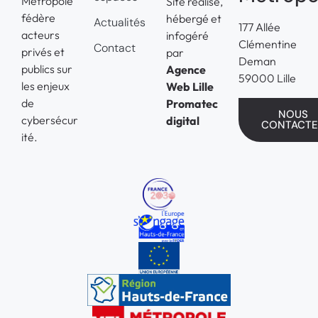
Métropole
Site réalisé,
fédère
hébergé et
Actualités
177 Allée
acteurs
infogéré
Clémentine
Contact
privés et
par
Deman
publics sur
Agence
59000 Lille
les enjeux
Web Lille
de
Promatec
NOUS
cybersécur
digital
CONTACTE
ité.